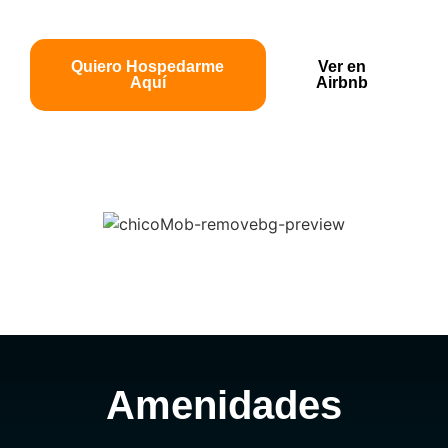
93.
Quiero Hospedarme
Ver en
Aquí
Airbnb
Amenidades