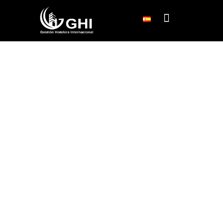
Encuentra el lugar perfecto para tu estadía.
CALLE 95 #21 - 80 BOGOTÁ, COLOMBIA
Chicó
Excepcionales apartamentos, totalmente equipados y
diseñados con todo lo necesario para hacer memorable su
estadía. Agradables amenidades para todas las
necesidades y ubicado en la mejor zona, cerca del Parque